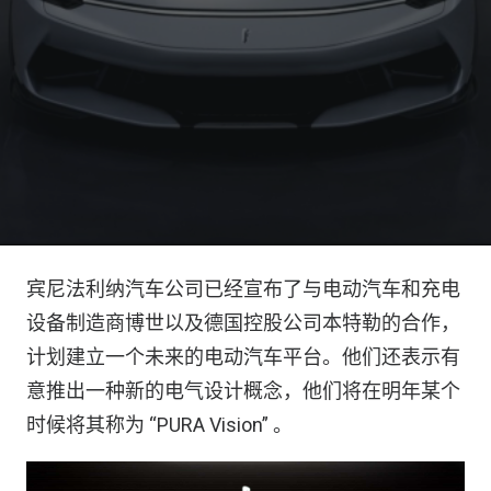
宾尼法利纳汽车公司已经宣布了与电动汽车和充电
设备制造商博世以及德国控股公司本特勒的合作，
计划建立一个未来的电动汽车平台。他们还表示有
意推出一种新的电气设计概念，他们将在明年某个
时候将其称为 “PURA Vision” 。