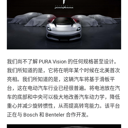
我们尚不了解 PURA Vision 的任何规格甚至设计。
我们所知道的是，它将在明年某个时候在北美首次
亮相。我们所知道的是，这辆汽车将基于滑板平
台，这在电动汽车行业已经很普遍。将电池放在汽
车的底部和中央可以极大地改善汽车动力学，降低
重心并减少旋转惯性，从而提高转弯能力。该平台
正在与 Bosch 和 Benteler 合作开发。