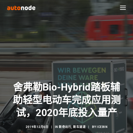
舍弗勒Bio-Hybrid踏板辅
助轻型电动车完成应用测
Search
试，2020年底投入量产
2019年12月6日
|
IN
新奇出行
,
新车速递
|
BY
ICEBIN