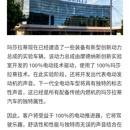
玛莎拉蒂现在已经建造了一些装备有新型创新动力
总成的实验车辆，该动力总成由摩德纳新创新实验
室开发的 100％电动技术驱动，使用了 100％玛莎
拉蒂技术。在此实验阶段，还将开发出代表电动发
动机的声音。下一代全电动车型将具有独特的标志
性声音，这已经是所有配备传统内燃机的玛莎拉蒂
汽车的独特属性。
因此，客户将受益于 100％的电动推进器，它将驾
驶乐趣，舒适性和性能与独特而无误的声音结合在