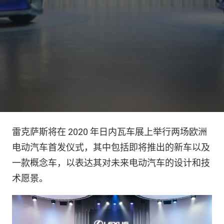
雷克萨斯将在 2020 年日内瓦车展上举行两场欧洲
电动汽车首发仪式，其中包括即将推出的新车以及
一款概念车，以表达其对未来电动汽车的设计和技
术愿景。