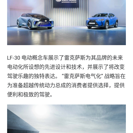
LF-30 电动概念车展示了雷克萨斯为其品牌的未来
电动化所设想的先进设计和技术，并展示了将改变
驾驶乐趣的独特表达。 “雷克萨斯电气化” 战略旨在
为准备超越传统动力总成的消费者提供选择，提供
便利和极致的驾驶。