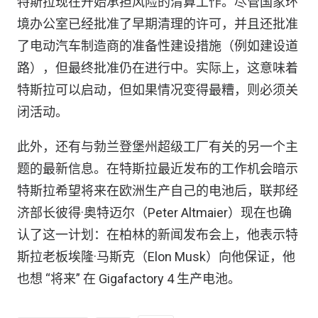
特斯拉现在开始承担风险的清算工作。尽管国家环
境办公室已经批准了早期清理的许可，并且还批准
了电动汽车制造商的准备性建设措施（例如建设道
路），但最终批准仍在进行中。实际上，这意味着
特斯拉可以启动，但如果情况变得最糟，则必须关
闭活动。
此外，还有与勃兰登堡州超级工厂有关的另一个主
题的最新信息。在特斯拉最近发布的工作机会暗示
特斯拉希望将来在欧洲生产自己的电池后，联邦经
济部长彼得·奥特迈尔（Peter Altmaier）现在也确
认了这一计划：在柏林的新闻发布会上，他表示特
斯拉老板埃隆·马斯克（Elon Musk）向他保证，他
也想 “将来” 在 Gigafactory 4 生产电池。