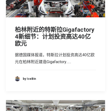
柏林附近的特斯拉Gigafactory
4新细节：计划投资高达40亿
欧元
据德国媒体报道，特斯拉计划投资高达40亿欧
元在柏林附近建造Gigafactory……
by IceBin