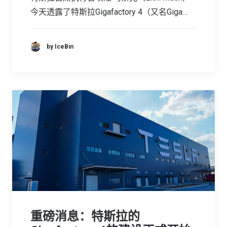
今天透露了特斯拉Gigafactory 4（又名Giga…
by IceBin
重磅消息：特斯拉的