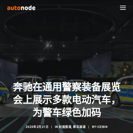
奔驰在通用警察装备展览
会上展示多款电动汽车，
Search
为警车绿色加码
2020年2月21日
|
IN
封面报道
,
新车速递
|
BY
ICEBIN