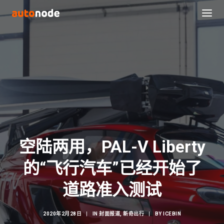
空陆两用，PAL-V Liberty
的“飞行汽车”已经开始了
Search
道路准入测试
2020年2月28日
|
IN
封面报道
,
新奇出行
|
BY
ICEBIN