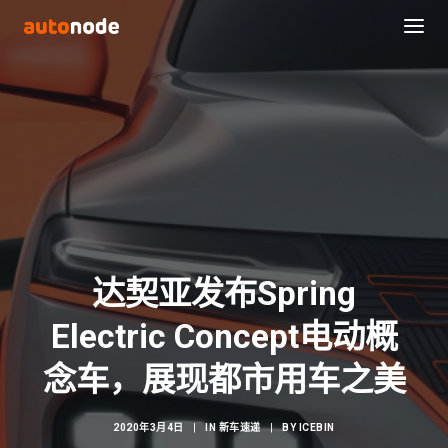
达契亚发布Spring
Electric Concept电动概
Search
念车，展现都市用车之美
2020年3月4日
|
IN
新车速递
|
BY
ICEBIN