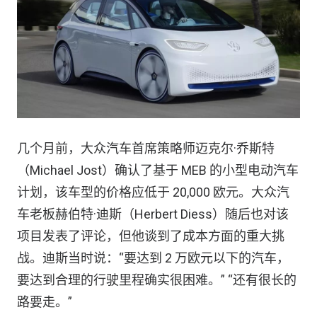
几个月前，大众汽车首席策略师迈克尔·乔斯特
（Michael Jost）确认了基于 MEB 的小型电动汽车
计划，该车型的价格应低于 20,000 欧元。大众汽
车老板赫伯特·迪斯（Herbert Diess）随后也对该
项目发表了评论，但他谈到了成本方面的重大挑
战。迪斯当时说：“要达到 2 万欧元以下的汽车，
要达到合理的行驶里程确实很困难。” “还有很长的
路要走。”