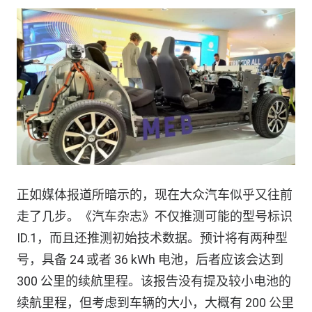
正如媒体报道所暗示的，现在大众汽车似乎又往前
走了几步。《汽车杂志》不仅推测可能的型号标识
ID.1，而且还推测初始技术数据。预计将有两种型
号，具备 24 或者 36 kWh 电池，后者应该会达到
300 公里的续航里程。该报告没有提及较小电池的
续航里程，但考虑到车辆的大小，大概有 200 公里