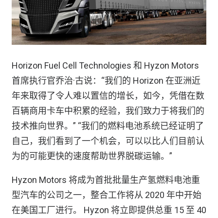
Horizo​​n Fuel Cell Technologies 和 Hyzon Motors
首席执行官乔治·古说：“我们的 Horizo​​n 在亚洲近
年来取得了令人难以置信的增长，如今，凭借在数
百辆商用卡车中积累的经验，我们致力于将我们的
技术推向世界。” “我们的燃料电池系统已经证明了
自己，我们看到了一个机会，可以以比人们目前认
为的可能更快的速度帮助世界脱碳运输。”
Hyzon Motors 将成为首批批量生产氢燃料电池重
型汽车的公司之一，整合工作将从 2020 年中开始
在美国工厂进行。 Hyzon 将立即提供总重 15 至 40