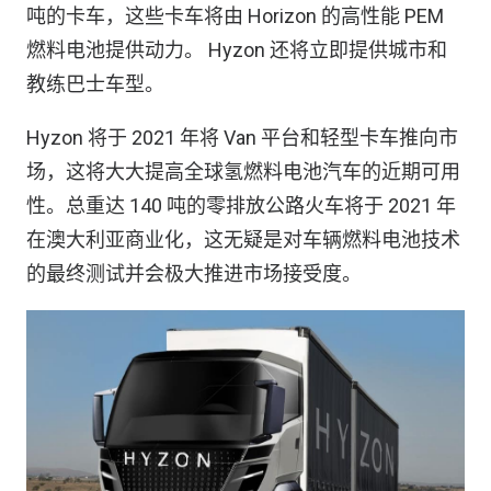
吨的卡车，这些卡车将由 Horizo​​n 的高性能 PEM
燃料电池提供动力。 Hyzon 还将立即提供城市和
教练巴士车型。
Hyzon 将于 2021 年将 Van 平台和轻型卡车推向市
场，这将大大提高全球氢燃料电池汽车的近期可用
性。总重达 140 吨的零排放公路火车将于 2021 年
在澳大利亚商业化，这无疑是对车辆燃料电池技术
的最终测试并会极大推进市场接受度。