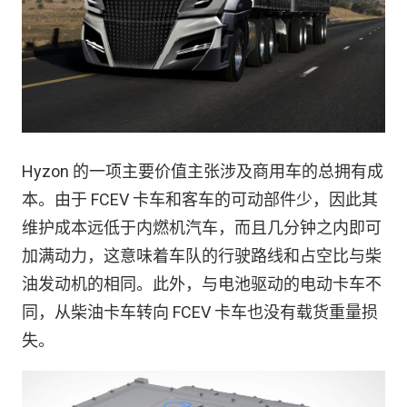
Hyzon 的一项主要价值主张涉及商用车的总拥有成
本。由于 FCEV 卡车和客车的可动部件少，因此其
维护成本远低于内燃机汽车，而且几分钟之内即可
加满动力，这意味着车队的行驶路线和占空比与柴
油发动机的相同。此外，与电池驱动的电动卡车不
同，从柴油卡车转向 FCEV 卡车也没有载货重量损
失。