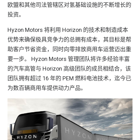
欧盟和其他司法管辖区对氢基础设施的不断增长的
投资。
Hyzon Motors 将利用 Horizo​​n 的技术和制造成本
优势来确保极具竞争力的总拥有成本，其目标是帮
助客户节省资金，同时向零排放商用车运营迈出重
要一步。 Hyzon Motors 管理团队将许多经验丰富
的汽车高管与 Horizo​​n 高级团队的成员相结合，该
团队拥有超过 16 年的 PEM 燃料电池技术，迄今已
为数百辆商用车提供动力产品。