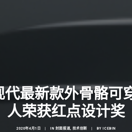
| 现代最新款外骨骼可
人荣获红点设计奖
2020年4月1日
|
IN
封面报道
,
技术创新
|
BY
ICEBIN