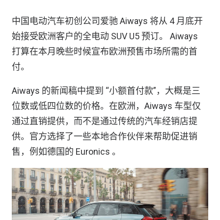
中国电动汽车初创公司爱驰 Aiways 将从 4 月底开
始接受欧洲客户的全电动 SUV U5 预订。 Aiways
打算在本月晚些时候宣布欧洲预售市场所需的首
付。
Aiways 的新闻稿中提到 “小额首付款”，大概是三
位数或低四位数的价格。在欧洲，Aiways 车型仅
通过直销提供，而不是通过传统的汽车经销店提
供。官方选择了一些本地合作伙伴来帮助促进销
售，例如德国的 Euronics 。