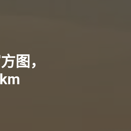
官方图，
km