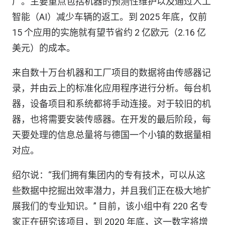
厂。主要重点包括机器的预测性维护以及通过人工
智能（AI）减少车辆的返工。到 2025 年底，仅前
15 个应用的实施就有望节省约 2 亿欧元（2.16 亿
美元）的成本。
来自数十万台机器和工厂项目的数据将由传感器记
录，并由云上的标准化应用程序进行分析。每台机
器，设备项目和系统都将手动连接。对于较旧的机
器，也将需要安装传感器。在开发的最后阶段，每
天要处理的信息总量将与德国一个小镇的数据量相
对应。
绍尔说：“我们拥有集团内的专有技术，可以从这
些数据中挖掘出效率潜力，并且我们正在极大地扩
展我们的专业知识。” 目前，该小组中有 220 名专
家正在研究该项目，到 2020 年底，这一数字将增