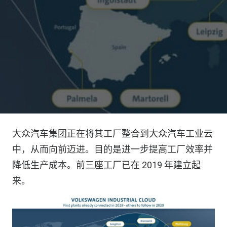
大众汽车集团正在将其工厂整合到大众汽车工业云
中，从而向前迈进。目的是进一步提高工厂效率并
降低生产成本。前三座工厂已在 2019 年建立起
来。