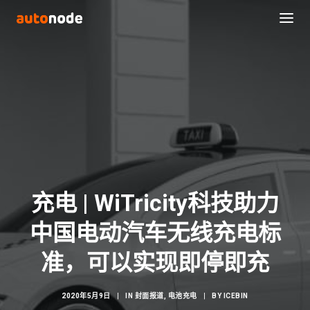
充电 | WiTricity科技助力
中国电动汽车无线充电标
Search
准，可以实现即停即充
2020年5月9日
|
IN
封面报道
,
电池充电
|
BY
ICEBIN