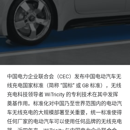
中国电力企业联合会（CEC）发布中国电动汽车无
线充电国家标准（简称 “国标” 或 GB 标准），无线
充电科技领导者 WiTricity 的专利技术在其中发挥
奠基作用。标准化对中国乃至世界范围内的电动汽
车无线充电的大规模部署至关重要，统一标准使得
任何厂家的电动汽车可以使用任何品牌的无线充电