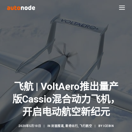
飞航 | VoltAero推出量产
版Cassio混合动力飞机，
Search
开启电动航空新纪元
2020年5月10日
|
IN
封面报道
,
新奇出行
,
飞行航空
|
BY
ICEBIN