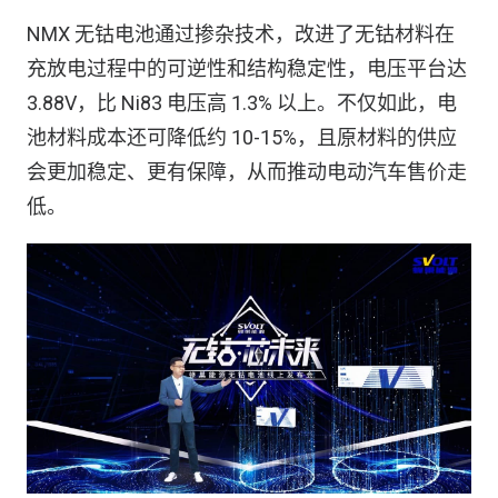
NMX 无钴电池通过掺杂技术，改进了无钴材料在
充放电过程中的可逆性和结构稳定性，电压平台达
3.88V，比 Ni83 电压高 1.3% 以上。不仅如此，电
池材料成本还可降低约 10-15%，且原材料的供应
会更加稳定、更有保障，从而推动电动汽车售价走
低。