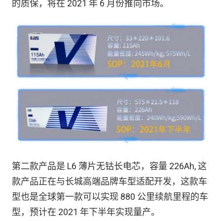
的质保，将在 2021 年 6 月份推向市场。
第二款产品是 L6 薄片无钴长电芯，容量 226Ah, 这
款产品正在与长城高端品牌车型适配开发，这款车
型也是全球第一款可以实现 880 公里续航里程的车
型，预计在 2021 年下半年实现量产。