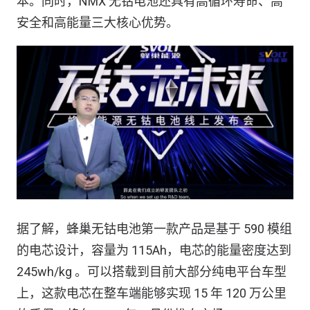
本。同时，NMX 无钴电池还具有高循环寿命、高
安全和高能量三大核心优势。
据了解，蜂巢无钴电池第一款产品是基于 590 模组
的电芯设计，容量为 115Ah，电芯的能量密度达到
245wh/kg 。可以搭载到目前大部分纯电平台车型
上，这款电芯在整车端能够实现 15 年 120 万公里