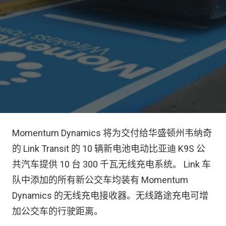
Momentum Dynamics 将为交付给华盛顿州韦纳奇
的 Link Transit 的 10 辆新电池电动比亚迪 K9S 公
共汽车提供 10 台 300 千瓦无线充电系统。 Link 车
队中添加的所有新公交车均装有 Momentum
Dynamics 的无线充电接收器。无线路途充电可增
加公交车的行驶距离。