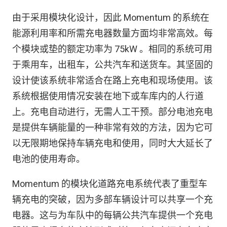
由于采用模块化设计，因此 Momentum 的系统在
能源利用率和所需充电器数量方面均非常高效。每
个模块或垫的额定功率为 75kW 。相同的系统可用
于乘用车，出租车，公共汽车和送货车。其坚固的
设计使该系统非常适合在路上充电和现场使用。该
系统根据使用情况安装在地下或车库内的人行道
上。充电自动进行，无需人工干预。部分电池充电
是提供车辆能量的一种非常有效的方法，因为它可
以无限期地保持车辆充电和使用，同时大大延长了
电池的使用寿命。
Momentum 的模块化道路充电系统代表了重型车
辆充电的突破，因为多部车辆设计可以共享一个充
电器。这与为车队中的每辆公共汽车提供一个充电