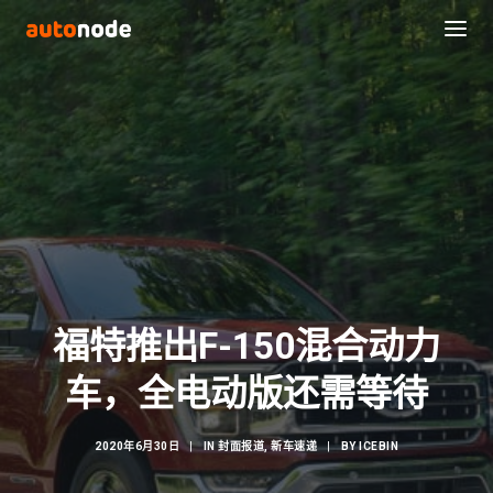
福特推出F-150混合动力
Search
车，全电动版还需等待
2020年6月30日
|
IN
封面报道
,
新车速递
|
BY
ICEBIN