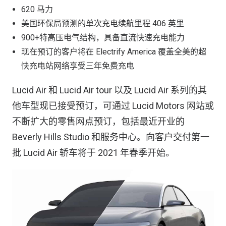
620 马力
美国环保局预测的单次充电续航里程 406 英里
900+特高压电气结构，具备直流快速充电能力
现在预订的客户将在 Electrify America 覆盖全美的超
快充电站网络享受三年免费充电
Lucid Air 和 Lucid Air tour 以及 Lucid Air 系列的其
他车型现已接受预订，可通过 Lucid Motors 网站或
不断扩大的零售网点预订，包括最近开业的
Beverly Hills Studio 和服务中心。向客户交付第一
批 Lucid Air 轿车将于 2021 年春季开始。