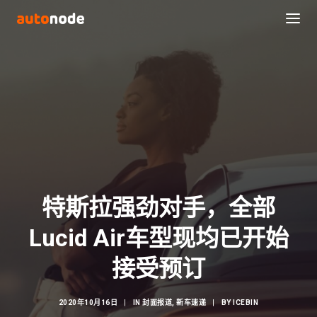
特斯拉强劲对手，全部
Lucid Air车型现均已开始
Search
接受预订
2020年10月16日
|
IN
封面报道
,
新车速递
|
BY
ICEBIN