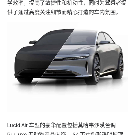
学效率，提高了敏捷性和机动性，同时为驾乘者提
供了通过高度关注细节而精心打造的车内氛围。
Lucid Air 车型的豪华配置包括莫哈韦沙漠色调
PurLuxe 无动物产品内饰、 34 英寸弧形透明玻璃