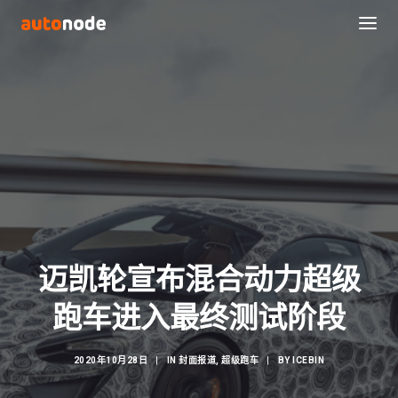
迈凯轮宣布混合动力超级
Search
跑车进入最终测试阶段
2020年10月28日
|
IN
封面报道
,
超级跑车
|
BY
ICEBIN