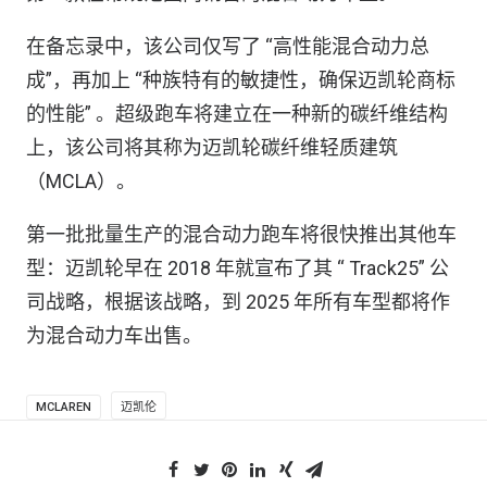
在备忘录中，该公司仅写了 “高性能混合动力总
成”，再加上 “种族特有的敏捷性，确保迈凯轮商标
的性能” 。超级跑车将建立在一种新的碳纤维结构
上，该公司将其称为迈凯轮碳纤维轻质建筑
（MCLA）。
第一批批量生产的混合动力跑车将很快推出其他车
型：迈凯轮早在 2018 年就宣布了其 “ Track25” 公
司战略，根据该战略，到 2025 年所有车型都将作
为混合动力车出售。
MCLAREN
迈凯伦