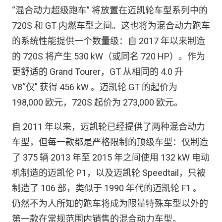
“混合动力超级跑车” 将放置在迈凯轮车型系列中的
720S 和 GT 内燃车型之间。这也将为混合动力跑车
的系统性能提供一个数量级：自 2017 年以来制造
的 720S 将产生 530 kW（或同名 720 HP）。作为
更舒适的 Grand Tourer，GT 从相同的 4.0 升
V8“仅” 获得 456 kW 。迈凯轮 GT 的起价为
198,000 欧元，720S 起价为 273,000 欧元。
自 2011 年以来，迈凯轮已经提供了两种混合动力
车型，但每一款都是严格限制的顶级车型：仅制造
了 375 辆 2013 年至 2015 年之间使用 132 kW 电动
机制造的迈凯伦 P1，以及迈凯轮 Speedtail，只被
制造了 106 部，类似于 1990 年代的迈凯轮 F1 。
仍然不为人所知的跑车将成为限量特殊车型以外的
第一款在常规范围内销售的混合动力车型。