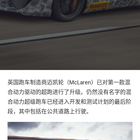
英国跑车制造商迈凯轮（McLaren）已对第一款混
合动力驱动的超跑进行了升级。仍然没有名字的混
合动力超级跑车已经进入开发和测试计划的最后阶
段，其中包括在公共道路上行驶。