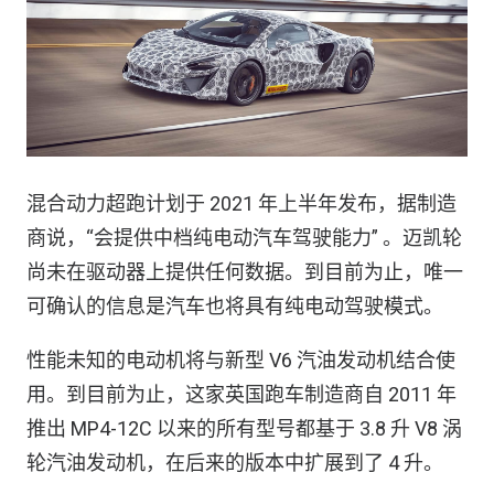
混合动力超跑计划于 2021 年上半年发布，据制造
商说，“会提供中档纯电动汽车驾驶能力” 。迈凯轮
尚未在驱动器上提供任何数据。到目前为止，唯一
可确认的信息是汽车也将具有纯电动驾驶模式。
性能未知的电动机将与新型 V6 汽油发动机结合使
用。到目前为止，这家英国跑车制造商自 2011 年
推出 MP4-12C 以来的所有型号都基于 3.8 升 V8 涡
轮汽油发动机，在后来的版本中扩展到了 4 升。