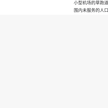
小型机场的草跑道。
围内未服务的人
几年前，Pipis
部进行积极的概念设
力总成解决方案
要求。
该细分市场中的当
涡轮螺旋桨发动
自动化技术，Pipi
（DOC）降低 3
Pipistrel 
大量的基础设施投资
洁航空，SESAR