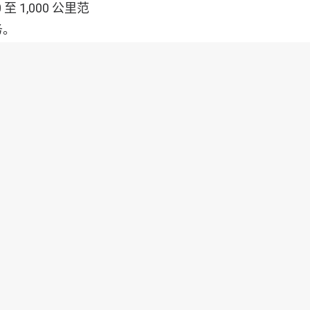
1,000 公里范
务。
一部分， 现在正在内
作 。在评估几种动
运行的不可商议的
杂且需要大量维护的
和先进的飞行控制
座公制的直接运营成本
拟议的概念旨在不需要
rel 与欧洲的清