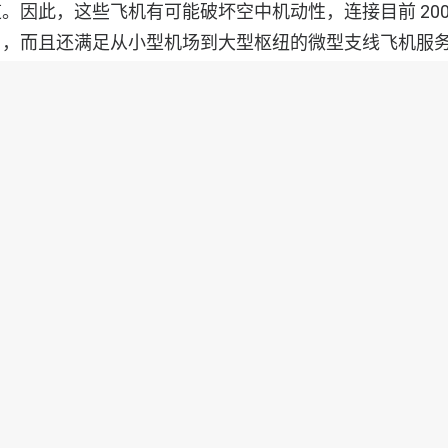
因此，这些飞机有可能破坏空中机动性，连接目前 200 至 
口，而且还满足从小型机场到大型枢纽的微型支线飞机服
trel 已经开始考虑将大型零排放飞机作为 MAHEPA 项目的
计研究，并通过欧盟资助的 UNIFIER19 项目与大学合
的同时，先进的氢动力系统可以满足零排放，安静和安全
前飞机依靠具有 40 年历史的设计，并由燃料燃烧，嘈
机提供动力。即使采用了新的零排放推进，实时排放监控
strel 的 Miniliners 仍可相对于当今的解决方案将每
0％至 40％ 。后者将同时促进单飞行员操作。
的目标是在 2028 年至 2030 年实现 EIS（服务投入），因为
。为了克服当前在监管，运营和技术领域的挑战，Pipist
 和 EASA 合作，并建立了多个行业合作计划。