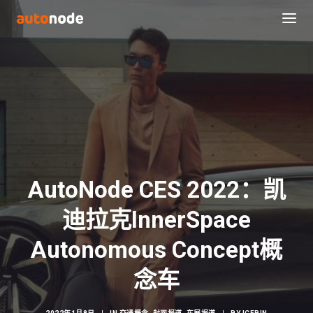
AutoNode CES 2022：凯
迪拉克InnerSpace
Search
Autonomous Concept概
念车