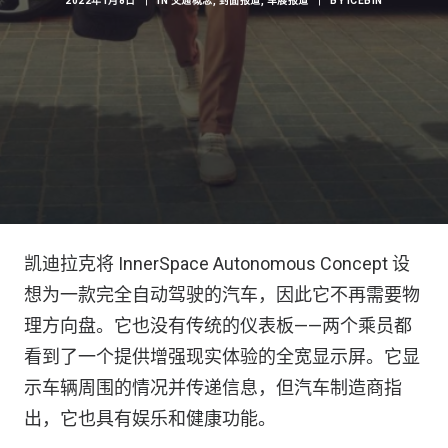
2022年1月8日
|
IN
交通概念
,
封面报道
,
车展报道
|
BY
ICEBIN
凯迪拉克将 InnerSpace Autonomous Concept 设
想为一款完全自动驾驶的汽车，因此它不再需要物
理方向盘。它也没有传统的仪表板——两个乘员都
看到了一个提供增强现实体验的全宽显示屏。它显
示车辆周围的情况并传递信息，但汽车制造商指
出，它也具有娱乐和健康功能。