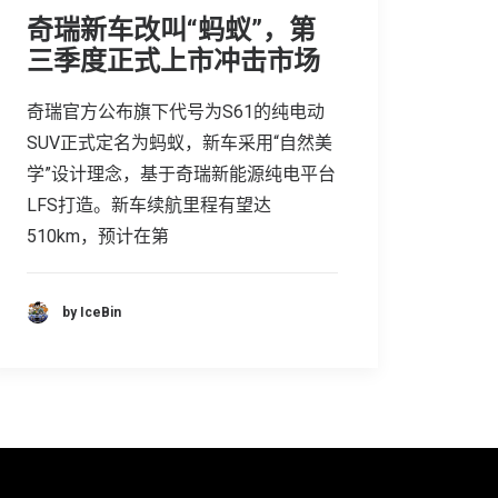
奇瑞新车改叫“蚂蚁”，第
三季度正式上市冲击市场
奇瑞官方公布旗下代号为S61的纯电动
SUV正式定名为蚂蚁，新车采用“自然美
学”设计理念，基于奇瑞新能源纯电平台
LFS打造。新车续航里程有望达
510km，预计在第
by IceBin