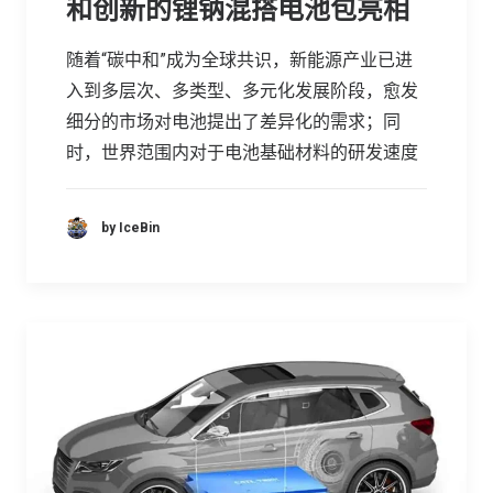
和创新的锂钠混搭电池包亮相
随着“碳中和”成为全球共识，新能源产业已进
入到多层次、多类型、多元化发展阶段，愈发
细分的市场对电池提出了差异化的需求；同
时，世界范围内对于电池基础材料的研发速度
by IceBin