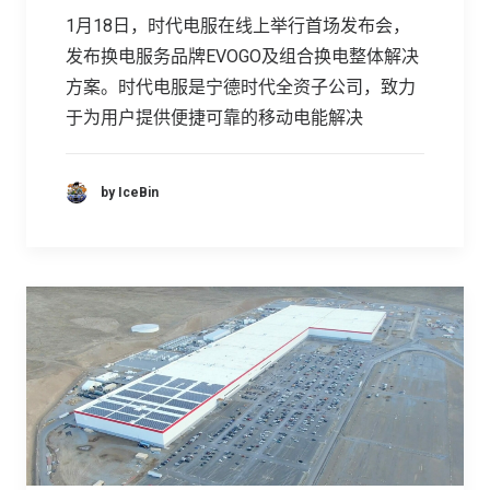
1月18日，时代电服在线上举行首场发布会，
发布换电服务品牌EVOGO及组合换电整体解决
方案。时代电服是宁德时代全资子公司，致力
于为用户提供便捷可靠的移动电能解决
by IceBin