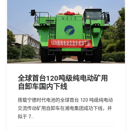
全球首台120吨级纯电动矿用
自卸车国内下线
搭载宁德时代电池的全球首台 120 吨级纯电动
交流传动矿用自卸车在湘电集团成功下线，并
拟于 7…