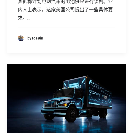
其据称计划电动汽车的电池供应进行谈判。业
内人士表示，这家美国公司提出了一些具体要
求。…
by IceBin