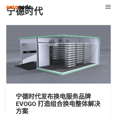
宁德时代
Search
宁德时代发布换电服务品牌
EVOGO 打造组合换电整体解决
方案