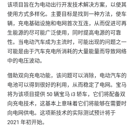
该项目旨在为电动出行开发技术解决方案，以使其
使用方式多样化。主要目标是找到一种方法，使车
辆，充电基础设施和电网首次互连，从而促进可再
生能源的尽可能广泛使用，同时提高电源的可靠
性。当电动汽车成为主流时，可能出现的问题之一
可能是由于汽车充电所消耗的大量能量而导致网络
中的电压波动。
借助双向充电功能，该问题可以消除，电动汽车的
电池可以得到很好的利用，从而稳定了电网。宝马
将为该项目提供 50 辆宝马 i3 轿车，它们将配备双
向充电技术，这基本上意味着它们将能够在需要时
向电网供电。这项新技术的实际测试预计将于
2021 年初开始。