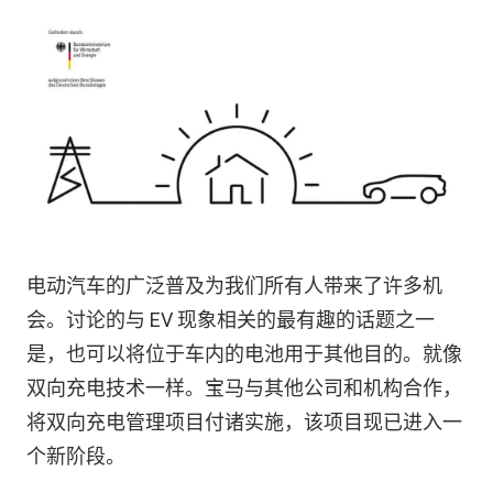
电动汽车的广泛普及为我们所有人带来了许多机
会。讨论的与 EV 现象相关的最有趣的话题之一
是，也可以将位于车内的电池用于其他目的。就像
双向充电技术一样。宝马与其他公司和机构合作，
将双向充电管理项目付诸实施，该项目现已进入一
个新阶段。