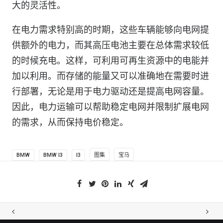
大的灵活性。
在电力需求特别高的时期，这些车辆能够向电网提
供额外的电力，而其高压电池主要在总体需求较低
的时候充电。这样，可利用可再生资源中的电能并
加以利用。而存储的能量又可以准确地在需要时进
行部署，无论是用于电力驱动还是提高电网容量。
因此，电力运输可以帮助稳定电网并限制扩展电网
的需求，从而保持电价稳定。
BMW
BMW I3
I3
图集
宝马