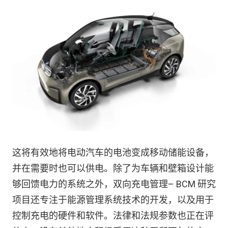
这将有效地将电动汽车的电池变成移动储能设备，
并在需要时也可以供电。除了为车辆和壁箱设计能
够回馈电力的系统之外，双向充电管理– BCM 研究
项目还专注于能源管理系统技术的开发，以及用于
控制充电的硬件和软件。法律和法规参数也正在评