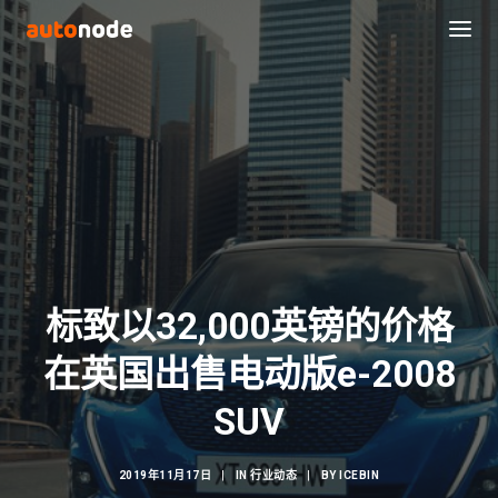
标致以32,000英镑的价格
在英国出售电动版e-2008
Search
SUV
2019年11月17日
|
IN
行业动态
|
BY
ICEBIN