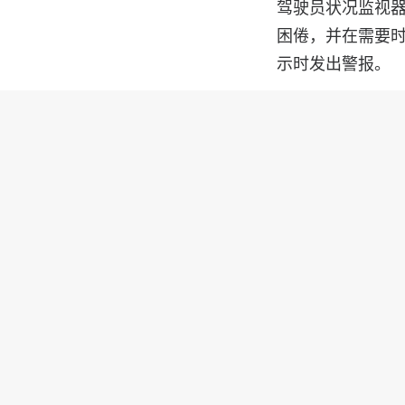
驾驶员状况监视器作
困倦，并在需要时
示时发出警报。
AA 慈善信托基
意识到这是一个漏
状况监视器是受
告并发现到可能
然后小睡片刻。”