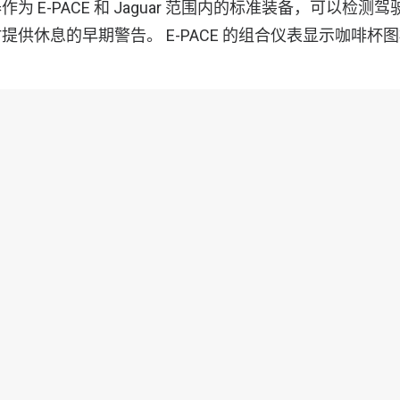
为 E-PACE 和 Jaguar 范围内的标准装备，可以检
提供休息的早期警告。 E-PACE 的组合仪表显示咖啡杯
金会主任埃德蒙·金说：“有关昏昏欲睡司机的统计数字令人
报事件时。采取任何有助于减少驾驶员疲劳的措施，例如 Ja
欢迎的。唯一真正的解决疲劳的方法是休息–如果驾驶员感
的疲劳状态，他们应将车停在下一个安全的地方，喝一杯