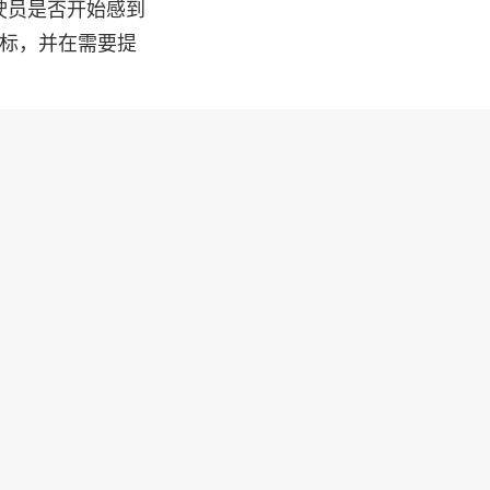
测驾驶员是否开始感到
图标，并在需要提
震惊，尤其是当您
guar 的驾驶员
到疲劳，或被车警
含咖啡因的饮料，