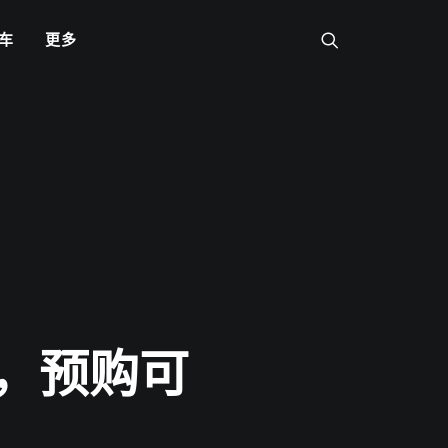
车
更多
卖，预购可