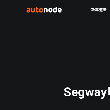
新车速递
Segw