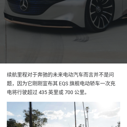
续航里程对于奔驰的未来电动汽车而言并不是问
题，因为它刚刚宣布其 EQS 旗舰电动轿车一次充
电将行驶超过 435 英里或 700 公里。