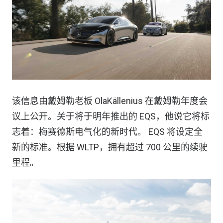
该信息由戴姆勒老板 OlaKällenius 在戴姆勒年度会
议上公开。关于将于明年推出的 EQS，他说它将标
志着：梅赛德斯电气化的新时代。 EQS 将设定全
新的标准。根据 WLTP，拥有超过 700 公里的续驶
里程。