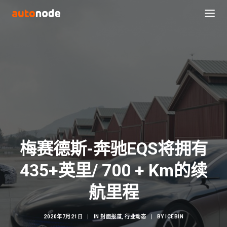
梅赛德斯-奔驰EQS将拥有
435+英里/ 700 + Km的续
Search
航里程
2020年7月21日
|
IN
封面报道
,
行业动态
|
BY
ICEBIN