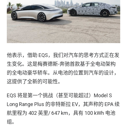
他表示，借助 EQS，我们对汽车的思考方式正在发
生变化。这是梅赛德斯-奔驰首款基于全电动架构
的全电动豪华轿车。从电池的位置到汽车的设计，
这提供了全新的可能性。
EQS 将是第一个挑战（甚至可能超过）Model S
Long Range Plus 的非特斯拉 EV，其声称的 EPA 续
航里程为 402 英里/ 647 km，具有 100 kWh 电池
组。