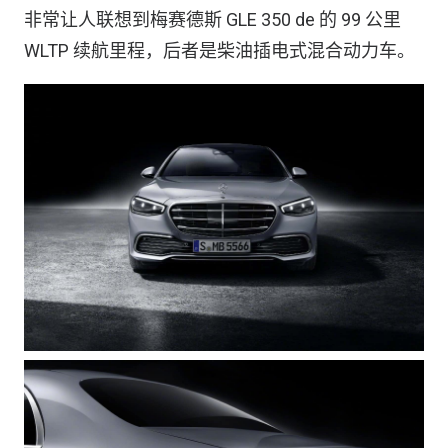
非常让人联想到梅赛德斯 GLE 350 de 的 99 公里
WLTP 续航里程，后者是柴油插电式混合动力车。