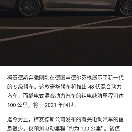
梅赛德斯奔驰刚刚在德国辛德尔芬根展示了新一代
的 S 级轿车。这款豪华轿车将推出 48 伏混合动力
汽车，而插电式混合动力汽车的纯电续航里程可达
100 公里，将于 2021 年问世。
迄今为止，梅赛德斯公司发布的有关电动汽车的信
息很少，仅预测电动里程 “约为 100 公里” 。该值