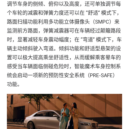
调节车身的侧倾、俯仰以及高度，还可单独调节每
个车轮的减震和弹簧力度还可以在 “舒适” 模式下，
路面扫描功能利用多功能立体摄像头（SMPC）来
监测前方路面，弹簧减震器可在车辆经过颠簸路段
时，显著减轻车身震动幅度；在 “弯道” 模式下，车
辆主动倾斜驶入弯道。倾斜功能和舒适型悬架的设
置可以极大提高乘坐舒适性，从而缓解乘客晕车的
感受当车辆面临侧碰危险时，智能魔术车身控制系
统会启动一项新的预防性安全系统（PRE-SAFE）
功能。