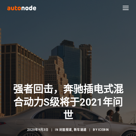
强者回击，奔驰插电式混
合动力S级将于2021年问
Search
世
2020年9月3日
|
IN
封面报道
,
新车速递
|
BY
ICEBIN