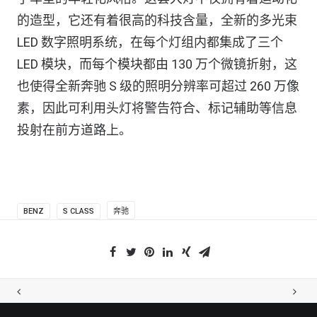
的造型，它还有着很高的科技含量，全新的多光束
LED 数字照明系统，在每个灯组内都集成了三个
LED 模块，而每个模块都由 130 万个微镜折射，这
也使得全新奔驰 S 级的照明分辨率可超过 260 万像
素，因此可利用头灯将警告符合、标记辅助等信息
投射在前方道路上。
BENZ
S CLASS
奔驰