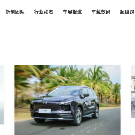
新创团队
行业动态
车展报道
车载数码
超级跑