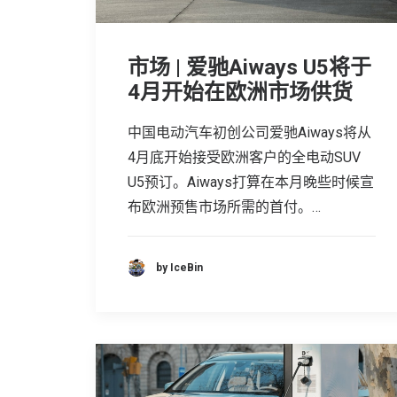
市场 | 爱驰Aiways U5将于
4月开始在欧洲市场供货
中国电动汽车初创公司爱驰Aiways将从
4月底开始接受欧洲客户的全电动SUV
U5预订。Aiways打算在本月晚些时候宣
布欧洲预售市场所需的首付。…
by IceBin