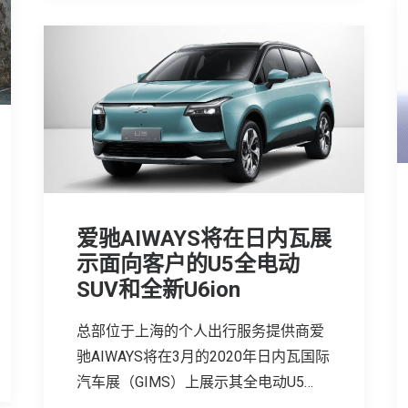
爱驰AIWAYS将在日内瓦展
示面向客户的U5全电动
SUV和全新U6ion
总部位于上海的个人出行服务提供商爱
驰AIWAYS将在3月的2020年日内瓦国际
汽车展（GIMS）上展示其全电动U5…