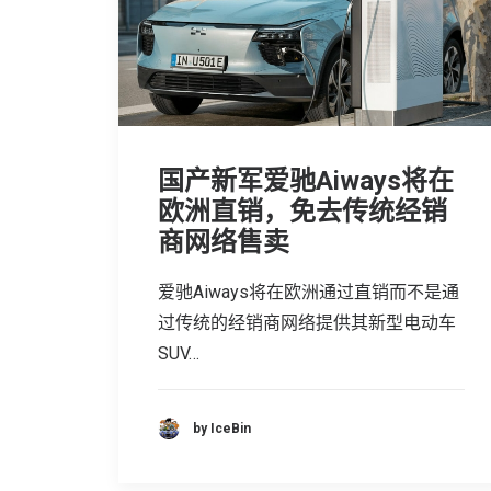
国产新军爱驰Aiways将在
欧洲直销，免去传统经销
商网络售卖
爱驰Aiways将在欧洲通过直销而不是通
过传统的经销商网络提供其新型电动车
SUV…
by IceBin