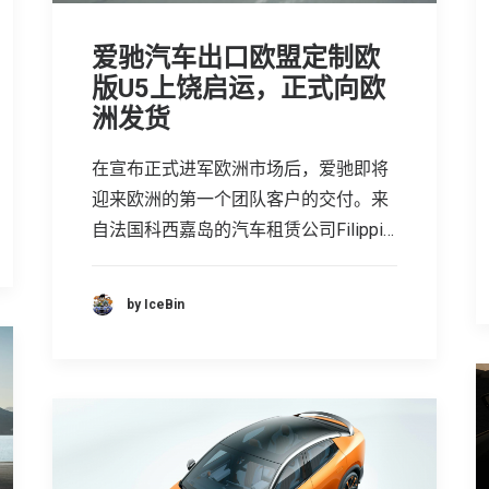
爱驰汽车出口欧盟定制欧
版U5上饶启运，正式向欧
洲发货
在宣布正式进军欧洲市场后，爱驰即将
迎来欧洲的第一个团队客户的交付。来
自法国科西嘉岛的汽车租赁公司Filippi…
by IceBin