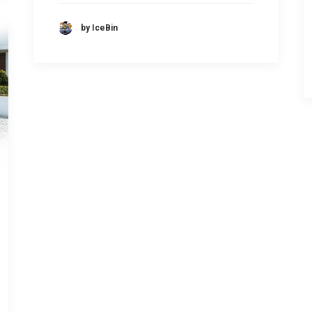
by IceBin