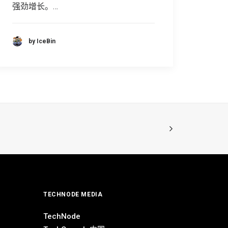
强劲增长。…
by IceBin
TECHNODE MEDIA
TechNode