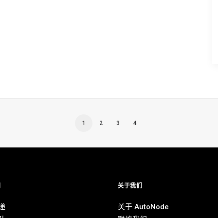
1
2
3
4
别
关于我们
递
关于 AutoNode