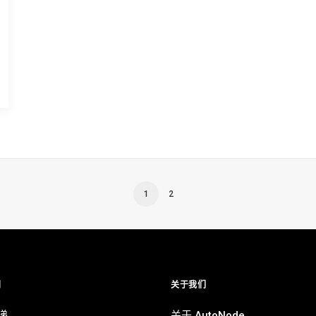
1
2
别
关于我们
递
关于 AutoNode