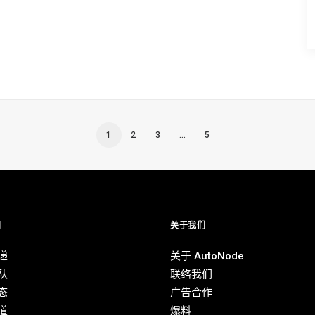
1
2
3
…
5
别
关于我们
递
关于 AutoNode
队
联络我们
态
广告合作
道
爆料