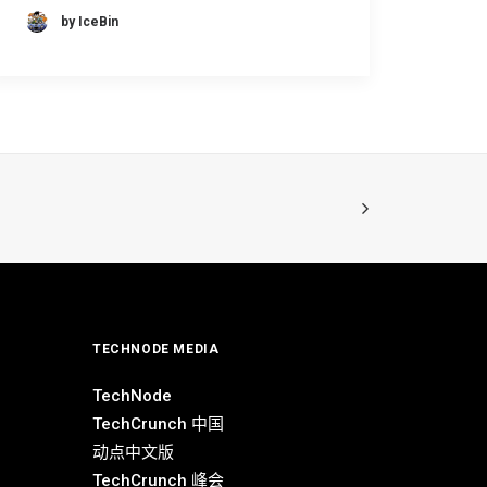
by IceBin
TECHNODE MEDIA
TechNode
TechCrunch 中国
动点中文版
TechCrunch 峰会