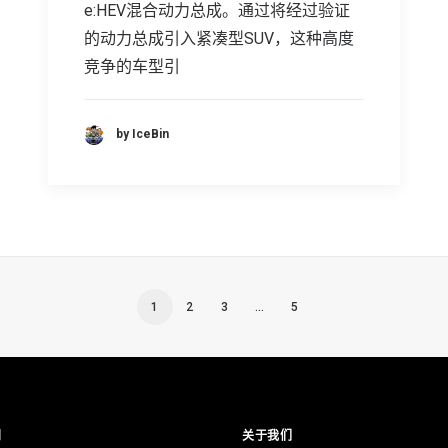
e:HEV混合动力总成。通过将经过验证
的动力总成引入紧凑型SUV，这种高度
竞争的车型引
by IceBin
1
2
3
…
5
别
关于我们