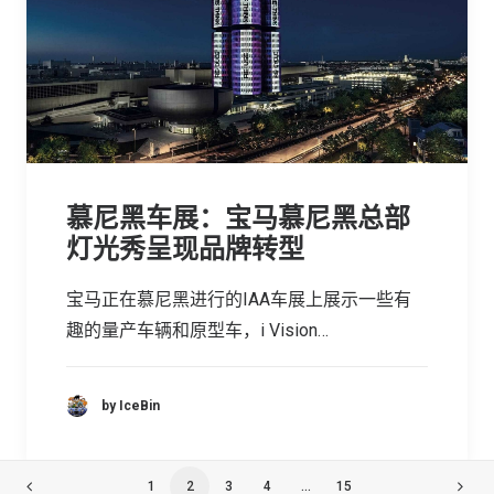
慕尼黑车展：宝马慕尼黑总部
灯光秀呈现品牌转型
宝马正在慕尼黑进行的IAA车展上展示一些有
趣的量产车辆和原型车，i Vision…
by IceBin
1
2
3
4
…
15